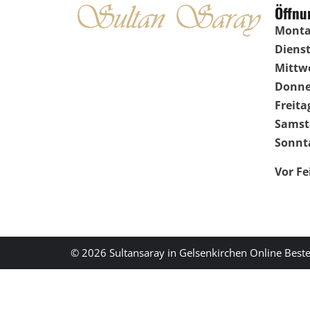
Öffnu
Monta
Dienst
Mittw
Donne
Freita
Samst
Sonnt
Vor Fe
© 2026 Sultansaray in Gelsenkirchen Online Beste