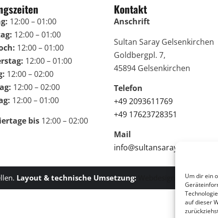
ngszeiten
Kontakt
g:
12:00 – 01:00
Anschrift
ag:
12:00 – 01:00
Sultan Saray Gelsenkirchen
och:
12:00 – 01:00
Goldbergpl. 7,
rstag:
12:00 – 01:00
45894 Gelsenkirchen
g:
12:00 – 02:00
ag:
12:00 – 02:00
Telefon
ag:
12:00 – 01:00
+49 2093611769
+49 17623728351
iertage bis
12:00 – 02:00
Mail
info@sultansaray-ge.de
Um dir ein 
llen.
Layout & technische Umsetzung:
Webdesigner Gelsenkir
Geräteinfor
Technologie
auf dieser 
zurückziehs