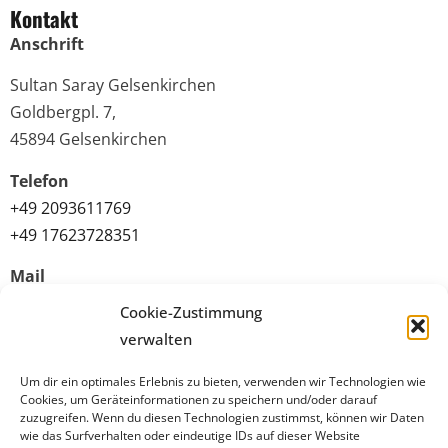
Kontakt
Anschrift
Sultan Saray Gelsenkirchen
Goldbergpl. 7,
45894 Gelsenkirchen
Telefon
+49 2093611769
+49 17623728351
Mail
info@sultansaray-ge.de
Cookie-Zustimmung
verwalten
Quicklinks
Um dir ein optimales Erlebnis zu bieten, verwenden wir Technologien wie
Datenschutz
Cookies, um Geräteinformationen zu speichern und/oder darauf
zuzugreifen. Wenn du diesen Technologien zustimmst, können wir Daten
Allgemeine Geschäftsbedingungen (AGB)
wie das Surfverhalten oder eindeutige IDs auf dieser Website