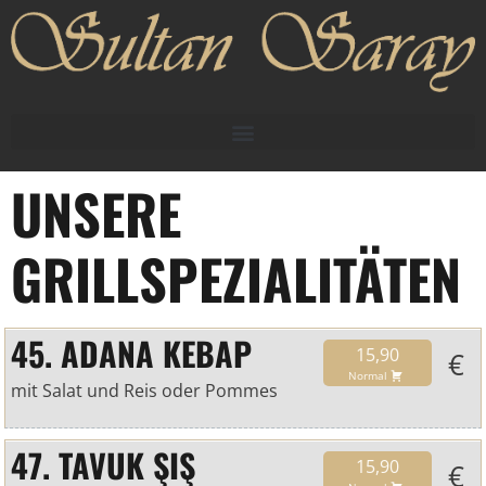
UNSERE
GRILLSPEZIALITÄTEN
45. ADANA KEBAP
15,90
€
Normal
mit Salat und Reis oder Pommes
47. TAVUK ŞIŞ
15,90
€