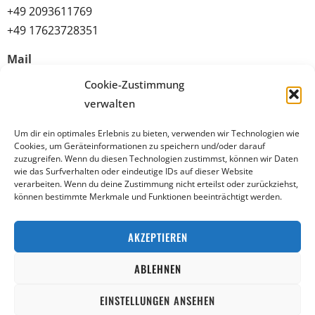
+49 2093611769
+49 17623728351
Mail
info@sultansaray-ge.de
Cookie-Zustimmung
verwalten
Quicklinks
Um dir ein optimales Erlebnis zu bieten, verwenden wir Technologien wie
Datenschutz
Cookies, um Geräteinformationen zu speichern und/oder darauf
zuzugreifen. Wenn du diesen Technologien zustimmst, können wir Daten
Allgemeine Geschäftsbedingungen (AGB)
wie das Surfverhalten oder eindeutige IDs auf dieser Website
verarbeiten. Wenn du deine Zustimmung nicht erteilst oder zurückziehst,
Impressum
können bestimmte Merkmale und Funktionen beeinträchtigt werden.
Widerrufsbelehrung
AKZEPTIEREN
* Zusatzstoffe
ABLEHNEN
© 2026 Sultansaray in Gelsenkirchen Online
EINSTELLUNGEN ANSEHEN