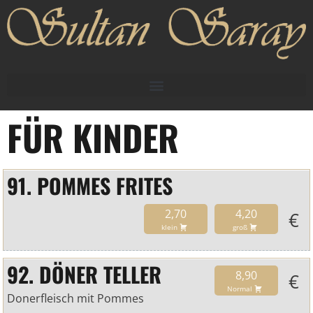
FÜR KINDER
91. POMMES FRITES
2,70
4,20
€
klein
groß
92. DÖNER TELLER
8,90
€
Normal
Donerfleisch mit Pommes