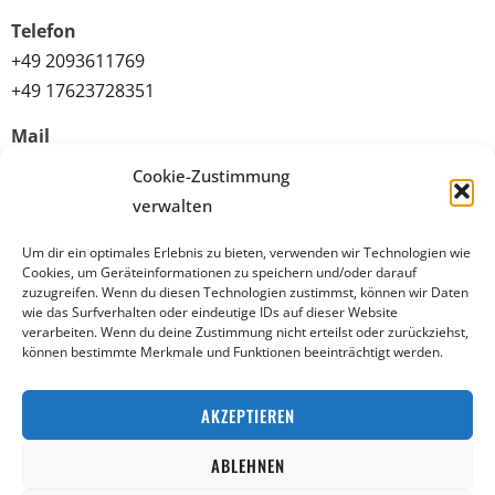
Telefon
+49 2093611769
+49 17623728351
Mail
info@sultansaray-ge.de
Cookie-Zustimmung
verwalten
Quicklinks
Um dir ein optimales Erlebnis zu bieten, verwenden wir Technologien wie
Datenschutz
Cookies, um Geräteinformationen zu speichern und/oder darauf
zuzugreifen. Wenn du diesen Technologien zustimmst, können wir Daten
Allgemeine Geschäftsbedingungen (AGB)
wie das Surfverhalten oder eindeutige IDs auf dieser Website
verarbeiten. Wenn du deine Zustimmung nicht erteilst oder zurückziehst,
Impressum
können bestimmte Merkmale und Funktionen beeinträchtigt werden.
Widerrufsbelehrung
AKZEPTIEREN
* Zusatzstoffe
ABLEHNEN